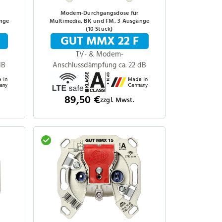
Modem-Durchgangsdose für
änge
Multimedia, BK und FM, 3 Ausgänge
(10 Stück)
GUT MMX 22 F
TV- & Modem-
dB
Anschlussdämpfung ca. 22 dB
89,50 €
zzgl. Mwst.