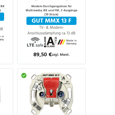
 BK
Modem-Durchgangsdose für
)
Multimedia, BK und FM, 3 Ausgänge
(10 Stück)
GUT MMX 13 F
TV- & Modem-
dB
Anschlussdämpfung ca. 13 dB
89,50 €
zzgl. Mwst.