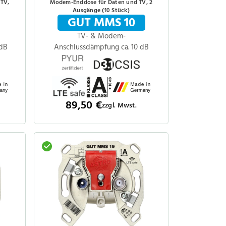
 TV,
Modem-Enddose für Daten und TV, 2
Ausgänge (10 Stück)
GUT MMS 10
TV- & Modem-
 dB
Anschlussdämpfung ca. 10 dB
89,50 €
zzgl. Mwst.