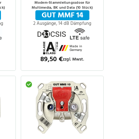
r
Modem-Stammleitungssdose für
ck)
Multimedia, BK und Data (10 Stück)
GUT MMF 14
ng
2 Ausgänge, 14 dB Dämpfung
89,50 €
zzgl. Mwst.