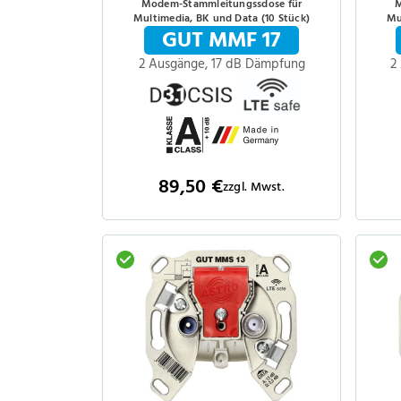
Modem-Stammleitungssdose für
M
Multimedia, BK und Data (10 Stück)
Mu
GUT MMF 17
2 Ausgänge, 17 dB Dämpfung
2
89,50 €
zzgl. Mwst.